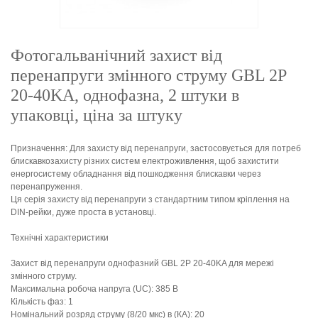
Фотогальванічний захист від
перенапруги змінного струму GBL 2P
20-40KA, однофазна, 2 штуки в
упаковці, ціна за штуку
Призначення: Для захисту від перенапруги, застосовується для потреб
блискавкозахисту різних систем електроживлення, щоб захистити
енергосистему обладнання від пошкодження блискавки через
перенапруження.
Ця серія захисту від перенапруги з стандартним типом кріплення на
DIN-рейки, дуже проста в установці.
Технічні характеристики
Захист від перенапруги однофазний GBL 2P 20-40KA для мережі
змінного струму.
Максимальна робоча напруга (UC): 385 В
Кількість фаз: 1
Номінальний розряд струму (8/20 мкс) в (КА): 20