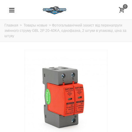
0
Главная
>
Товары новые
>
Фотогальванічний захист від перенапруги
змінного струму GBL 2P 20-40KA, однофазна, 2 штуки в упаковці, ціна за
штуку