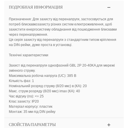
ПОДРОБНАЯ ИНФОРМАЦИЯ
Призначення: Для захисту від перенапруги, застосовується для
потреб блискавкозахисту різних систем електроживлення, щоб
захистити енергосистему обладнання від пошкодження блискавки
через перенапруження.
Ця серія захисту від перенапруги з стандартним типом кріплення
на DIN-рейки, дуже проста в установці.
Технічні характеристики
Захист від перенапруги однофазний GBL 2P 20-40KA для мережі
змінного струму.
Максимальна робоча напруга (UC): 385 В
Кількість фаз: 1
Номінальний розряд струму (8/20 мкс) в (КА): 20
Макс. струм розряду (8/20 мкс) imax (КА): 40
Час відгуку (ns): <= 25
Клас захисту: IP20
Матеріал корпусу: пластик
Монтаж: 35 мм під DIN рейку
СВОЙСТВА/ПАРАМЕТРЫ