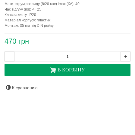
Макс. струм розряду (8/20 мкс) imax (КА): 40
Час відгуку (ns): <= 25
Клас захисту: IP20
Матеріал корпусу: пластик
Монтаж: 35 мм під DIN рейку
470 грн
-
+
В КОРЗИНУ
К сравнению