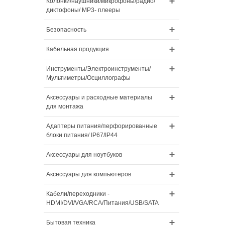
Колонки/наушники/микрофоны/радио/
диктофоны/ MP3- плееры
Безопасность
Кабельная продукция
Инструменты/Электроинструменты/
Мультиметры/Осциллографы
Аксессуары и расходные материалы
для монтажа
Адаптеры питания/перфорированные
блоки питания/ IP67/IP44
Аксессуары для ноутбуков
Аксессуары для компьютеров
Кабели/переходники -
HDMI/DVI/VGA/RCA/Питания/USB/SATA
Бытовая техника