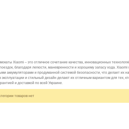
мокаты Xiaomi – это отличное сочетание качества, инновационных технологи
 поездок, благодаря легкости, маневренности и хорошему запасу хода. Xiaom
ыми аккумуляторами и продуманной системой безопасности, что делает их н
в эксплуатации и стильный дизайн делают их отличным вариантом для тех, к
арантией и доставкой по всей Украине.
атегории товаров нет