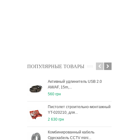
ПОПУЛЯРНЫЕ ТОВАРЫ
Активный удлинитель USB 2.0
Ауд
AM/AF, 15m,...
ком
560 грн
1 63
Пистолет строительно-монтажный
Авт
YT-020210, для...
лебе
2 630 грн
4 15
Комбинированный кабель
Кани
Одескабель ССTV mini...
мета