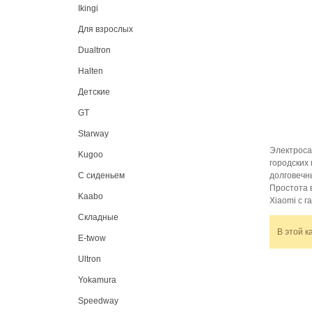
Ikingi
Для взрослых
Dualtron
Halten
Детские
GT
Starway
Электроса
Kugoo
городских
долговечн
C сиденьем
Простота 
Kaabo
Xiaomi с г
Складные
В этой к
E-twow
Ultron
Yokamura
Speedway