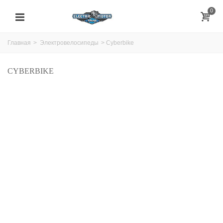
0
Главная
>
Электровелосипеды
>
Cyberbike
CYBERBIKE