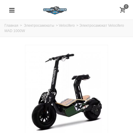
0
Главная
>
Электросамокаты
>
Velocifero
>
Электросамокат Velocifero
MAD 1000W