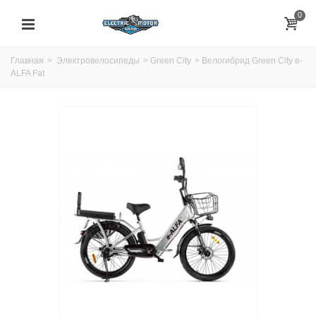
0
Главная
>
Электровелосипеды
>
Green City
>
Велогибрид Green City e-
ALFA Fat