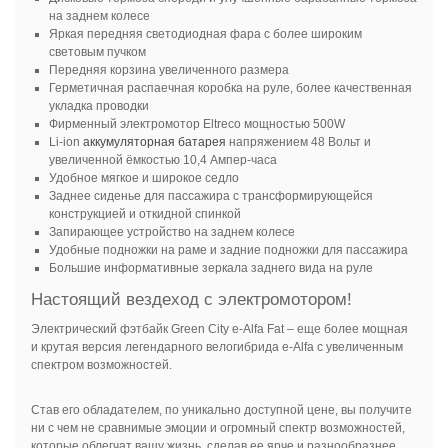
на заднем колесе
Яркая передняя светодиодная фара с более широким
световым пучком
Передняя корзина увеличенного размера
Герметичная распаечная коробка на руле, более качественная
укладка проводки
Фирменный электромотор Eltreco мощностью 500W
Li-ion
аккумуляторная батарея
напряжением 48 Вольт и
увеличенной ёмкостью 10,4 Ампер-часа
Удобное мягкое и широкое седло
Заднее сиденье для пассажира с трансформирующейся
конструкцией и откидной спинкой
Запирающее устройство на заднем колесе
Удобные подножки на раме и задние подножки для пассажира
Большие информативные зеркала заднего вида на руле
Настоящий вездеход с электромотором!
Электрический фэтбайк Green City e-Alfa Fat – еще более мощная
и крутая версия легендарного велогибрида e-Alfa с увеличенным
спектром возможностей.
Став его обладателем, по уникально доступной цене, вы получите
ни с чем не сравнимые эмоции и огромный спектр возможностей,
которые облегчат вашу жизнь, сделав ее ярче и разнообразнее.