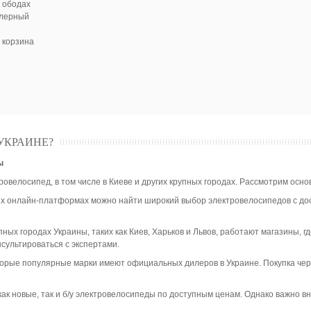
х ободах
ллерный
 корзина
УКРАИНЕ?
ы
ровелосипед, в том числе в Киеве и других крупных городах. Рассмотрим осн
ых онлайн-платформах можно найти широкий выбор электровелосипедов с дос
упных городах Украины, таких как Киев, Харьков и Львов, работают магазины
сультироваться с экспертами.
торые популярные марки имеют официальных дилеров в Украине. Покупка чер
 как новые, так и б/у электровелосипеды по доступным ценам. Однако важно 