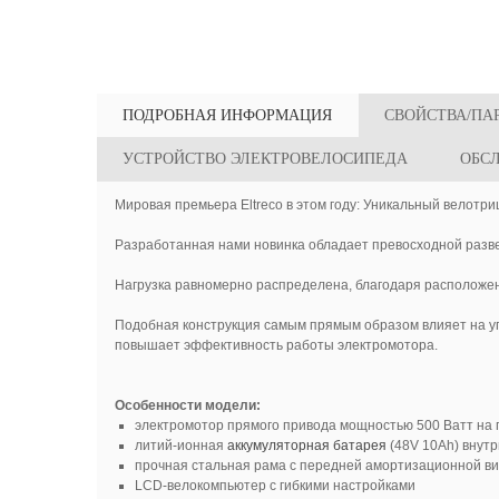
ПОДРОБНАЯ ИНФОРМАЦИЯ
СВОЙСТВА/ПА
УСТРОЙСТВО ЭЛЕКТРОВЕЛОСИПЕДА
ОБС
Мировая премьера Eltreco в этом году: Уникальный велотриц
Разработанная нами новинка обладает превосходной разве
Нагрузка равномерно распределена, благодаря расположе
Подобная конструкция самым прямым образом влияет на упр
повышает эффективность работы электромотора.
Особенности модели:
электромотор прямого привода мощностью 500 Ватт на 
литий-ионная
аккумуляторная батарея
(48V 10Ah) внут
прочная стальная рама с передней амортизационной ви
LCD-велокомпьютер с гибкими настройками