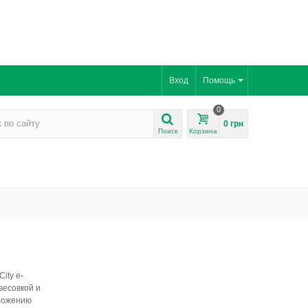
Вход
Помощь
0
0 грн
Поиск
Корзина
ity e-
весовкой и
оложению