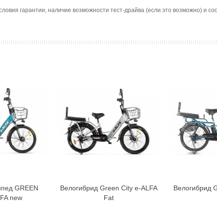
словия гарантии, наличие возможности тест-драйва (если это возможно) и 
ипед GREEN
Велогибрид Green City e-ALFA
Велогибрид G
орзину
В корзину
LFA new
Fat