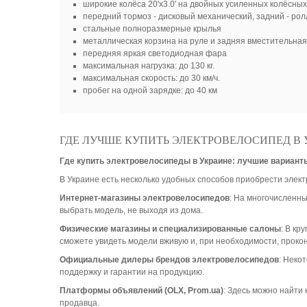
широкие колёса 20'х3.0' на двойных усиленных колёсны
передний тормоз - дисковый механический, задний - ро
стальные полноразмерные крылья
металлическая корзина на руле и задняя вместительная
передняя яркая светодиодная фара
максимальная нагрузка: до 130 кг.
максимальная скорость: до 30 км/ч.
пробег на одной зарядке: до 40 км
ГДЕ ЛУЧШЕ КУПИТЬ ЭЛЕКТРОВЕЛОСИПЕД В 
Где купить электровелосипеды в Украине: лучшие вариант
В Украине есть несколько удобных способов приобрести элект
Интернет-магазины электровелосипедов
: На многочисленн
выбрать модель, не выходя из дома.
Физические магазины и специализированные салоны
: В кр
сможете увидеть модели вживую и, при необходимости, прокон
Официальные дилеры брендов электровелосипедов
: Неко
поддержку и гарантии на продукцию.
Платформы объявлений (OLX, Prom.ua)
: Здесь можно найти
продавца.