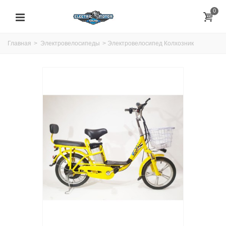
0
Главная
>
Электровелосипеды
>
Электровелосипед Колхозник