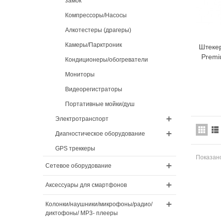
замок
Компрессоры/Насосы
Алкотестеры (драгеры)
Камеры/Парктроник
Штекер
Premi
Кондиционеры/обогреватели
Мониторы
Видеорегистраторы
Портативные мойки/душ
Электротранспорт
Диагностическое оборудование
GPS треккеры
Показано
Сетевое оборудование
Аксессуары для смартфонов
Колонки/наушники/микрофоны/радио/
диктофоны/ MP3- плееры