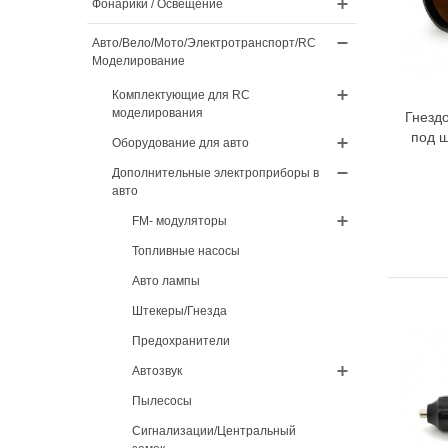
Фонарики / Освещение
Авто/Вело/Мото/Электротранспорт/RC
Моделирование
Комплектующие для RC
моделирования
Гнезд
под ш
Оборудование для авто
Дополнительные электроприборы в
авто
FM- модуляторы
Топливные насосы
Авто лампы
Штекеры/Гнезда
Предохранители
Автозвук
Пылесосы
Сигнализации/Центральный