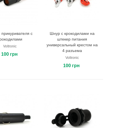
 прикуривателя с
Шнур с крокодилами на
В корзину
В корзину
рокодилами
штекер питания
универсальный крестом на
Voltronic
4 разъема
100 грн
Voltronic
100 грн