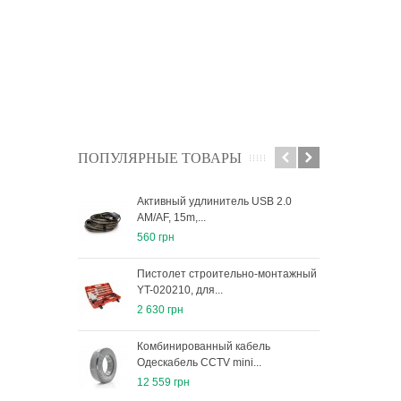
ПОПУЛЯРНЫЕ ТОВАРЫ
Активный удлинитель USB 2.0
Ауд
AM/AF, 15m,...
ком
560 грн
1 63
Пистолет строительно-монтажный
Авт
YT-020210, для...
лебе
2 630 грн
4 15
Комбинированный кабель
Кани
Одескабель ССTV mini...
мета
12 559 грн
791 