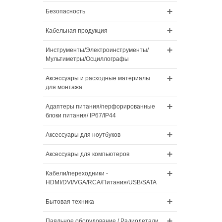
Безопасность
Кабельная продукция
Инструменты/Электроинструменты/
Мультиметры/Осциллографы
Аксессуары и расходные материалы
для монтажа
Адаптеры питания/перфорированные
блоки питания/ IP67/IP44
Аксессуары для ноутбуков
Аксессуары для компьютеров
Кабели/переходники -
HDMI/DVI/VGA/RCA/Питания/USB/SATA
Бытовая техника
Паяльное оборудование / Радиодетали