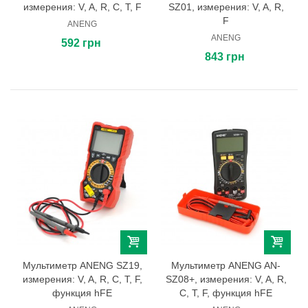
измерения: V, A, R, C, T, F
SZ01, измерения: V, A, R,
F
ANENG
ANENG
592 грн
843 грн
Мультиметр ANENG SZ19,
Мультиметр ANENG AN-
измерения: V, A, R, C, T, F,
SZ08+, измерения: V, A, R,
функция hFE
C, T, F, функция hFE