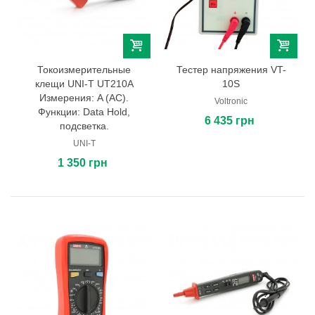
Токоизмерительные
Тестер напряжения VT-
клещи UNI-T UT210A
10S
Измерения: A (AC).
Voltronic
Функции: Data Hold,
6 435 грн
подсветка.
UNI-T
1 350 грн