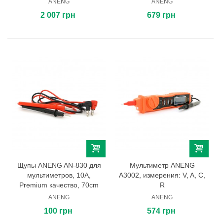
ANENG
ANENG
2 007 грн
679 грн
Щупы ANENG AN-830 для
Мультиметр ANENG
мультиметров, 10A,
A3002, измерения: V, A, C,
Premium качество, 70cm
R
ANENG
ANENG
100 грн
574 грн