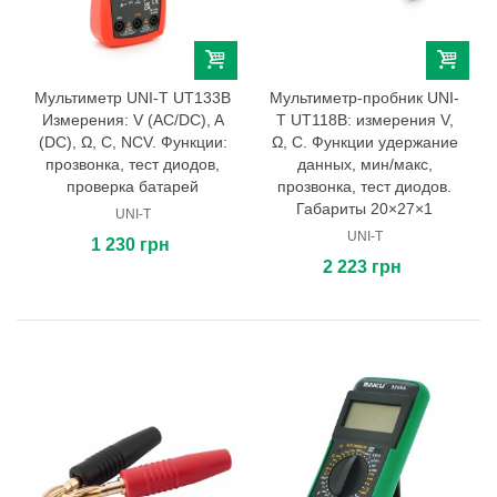
Мультиметр UNI-T UT133B
Мультиметр-пробник UNI-
Измерения: V (AC/DC), A
T UT118B: измерения V,
(DC), Ω, C, NCV. Функции:
Ω, C. Функции удержание
прозвонка, тест диодов,
данных, мин/макс,
проверка батарей
прозвонка, тест диодов.
Габариты 20×27×1
UNI-T
UNI-T
1 230 грн
2 223 грн