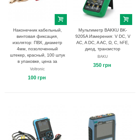
Наконечник кабельный,
Мультиметр BAKKU BK-
винтовая фиксация,
9205A Измерения: V DC, V
изолятор: ПВХ, диаметр
AC, A DC, A AC, Ω, C, hFE,
4мм, позолоченный
диод, транзистор
штекер, красный, 100 штук
BAKU
в упаковке, цена за
350 грн
Voltronic
100 грн