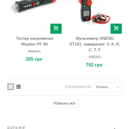
Тестер напряжения
Мультиметр ANENG
Mayilon HT-90
ST181, измерения: V, A, R,
C, T, F
Mayilon
ANENG
305 грн
702 грн
Сортировать по
Названию товара: от А до Я
ПОказать всё
КАТАЛОГ