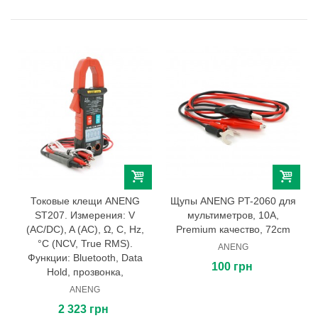
Токовые клещи ANENG
Щупы ANENG PT-2060 для
ST207. Измерения: V
мультиметров, 10A,
(AC/DC), A (AC), Ω, C, Hz,
Premium качество, 72cm
°C (NCV, True RMS).
ANENG
Функции: Bluetooth, Data
100 грн
Hold, прозвонка,
ANENG
2 323 грн