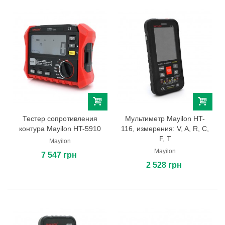
Тестер сопротивления
Мультиметр Mayilon HT-
контура Mayilon HT-5910
116, измерения: V, A, R, C,
F, T
Mayilon
Mayilon
7 547 грн
2 528 грн