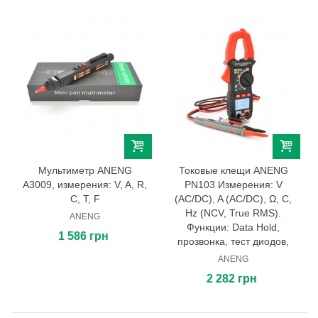
Мультиметр ANENG
Токовые клещи ANENG
A3009, измерения: V, A, R,
PN103 Измерения: V
C, T, F
(AC/DC), A (AC/DC), Ω, C,
Hz (NCV, True RMS).
ANENG
Функции: Data Hold,
1 586 грн
прозвонка, тест диодов,
ANENG
2 282 грн