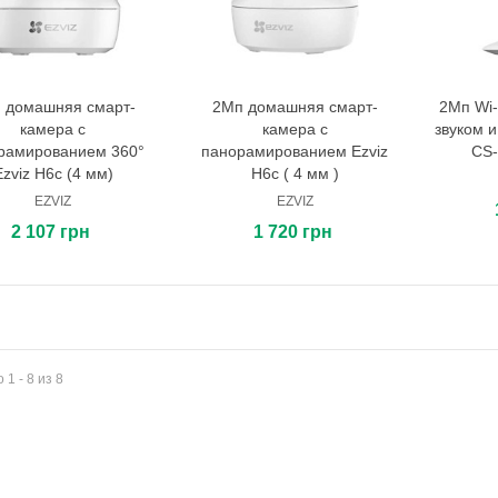
 домашняя смарт-
2Мп домашняя смарт-
2Мп Wi-
В корзину
В корзину
камера с
камера с
звуком 
рамированием 360°
панорамированием Ezviz
CS-
Ezviz H6c (4 мм)
H6c ( 4 мм )
EZVIZ
EZVIZ
2 107 грн
1 720 грн
 1 - 8 из 8