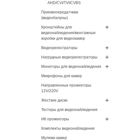
AHD/CVI/TVI/CVBS
Приемопередатчики
(видеобалуны)
Кронштейны для
видеонаблюдения/монтажные
коробки для видеокамер
Видеорегистраторы
Нагрудные видеорегистраторы
Мониторы для видеонаблюдения
Микрофоны для камер
Направленные прожекторы
12V/220V
Жесткие диски
Тестеры для видеонаблюдения
ИК прожекторы
Комплекты видеонаблюдения
Муляжи камер