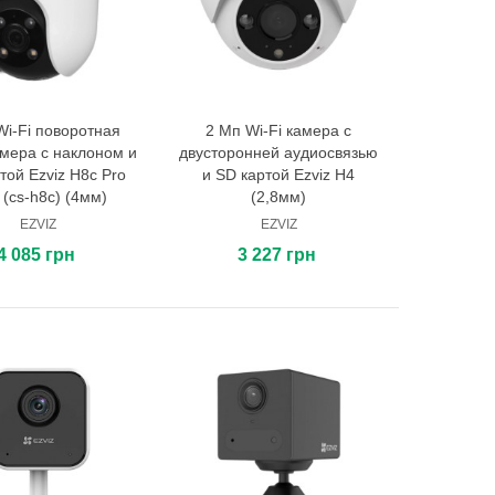
i-Fi поворотная
2 Мп Wi-Fi камера с
В корзину
В корзину
мера с наклоном и
двусторонней аудиосвязью
той Ezviz H8c Pro
и SD картой Ezviz H4
 (cs-h8c) (4мм)
(2,8мм)
EZVIZ
EZVIZ
4 085 грн
3 227 грн