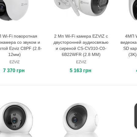
 Wi-Fi поворотная
2 Мп Wi-Fi камера EZVIZ с
4МП W
В корзину
В корзину
окамера со звуком и
двусторонней аудиосвязью
видеока
той Ezviz C8PF (2.8-
и сиреной CS-CV310-C0-
SD кар
12мм)
6B22WFR (2.8 ММ)
(3K)
EZVIZ
EZVIZ
7 370 грн
5 163 грн