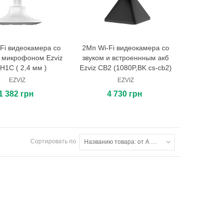
Fi видеокамера со
2Мп Wi-Fi видеокамера со
В корзину
В корзину
и микрофоном Ezviz
звуком и встроеннным акб
H1C ( 2,4 мм )
Ezviz CB2 (1080P,BK cs-cb2)
EZVIZ
EZVIZ
1 382 грн
4 730 грн
Сортировать по
Названию товара: от А до Я