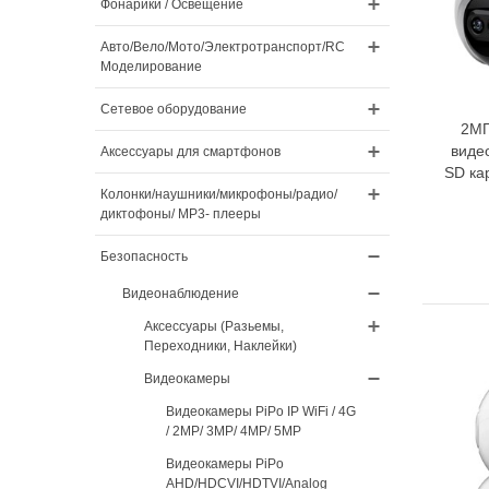
Фонарики / Освещение
Авто/Вело/Мото/Электротранспорт/RC
Моделирование
Сетевое оборудование
2МП
виде
Аксессуары для смартфонов
SD кар
Колонки/наушники/микрофоны/радио/
диктофоны/ MP3- плееры
Безопасность
Видеонаблюдение
Аксессуары (Разьемы,
Переходники, Наклейки)
Видеокамеры
Видеокамеры PiPo IP WiFi / 4G
/ 2MP/ 3MP/ 4MP/ 5MP
Видеокамеры PiPo
AHD/HDCVI/HDTVI/Analog