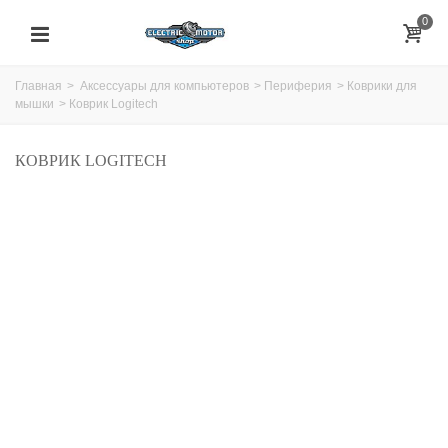
0
Главная
>
Аксессуары для компьютеров
>
Периферия
>
Коврики для
мышки
>
Коврик Logitech
КОВРИК LOGITECH