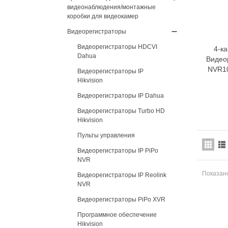
видеонаблюдения/монтажные
коробки для видеокамер
Видеорегистраторы
Видеорегистраторы HDCVI
4-к
Dahua
Видео
NVR10
Видеорегистраторы IP
Hikvision
Видеорегистраторы IP Dahua
Видеорегистраторы Turbo HD
Hikvision
Пульты управления
Видеорегистраторы IP PiPo
NVR
Показано
Видеорегистраторы IP Reolink
NVR
Видеорегистраторы PiPo XVR
Программное обеспечение
Hikvision