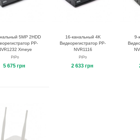
анальный 5MP 2HDD
16-канальный 4K
9-
В корзину
В корзину
еорегистратор PP-
Видеорегистратор PP-
Видео
NVR1232 Xmeye
NVR1116
NV
PiPo
PiPo
5 675 грн
2 633 грн