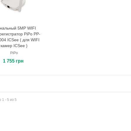
анальный 5MP WIFI
В корзину
регистратор PiPo PP-
04 ICSee ( для WIFI
камер ICSee )
PiPo
1 755 грн
 1 - 5 из 5