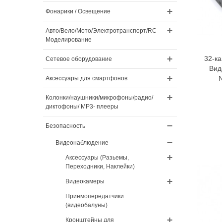
Фонарики / Освещение
Авто/Вело/Мото/Электротранспорт/RC
Моделирование
32-к
Сетевое оборудование
Вид
Аксессуары для смартфонов
Колонки/наушники/микрофоны/радио/
диктофоны/ MP3- плееры
Безопасность
Видеонаблюдение
Аксессуары (Разьемы,
Переходники, Наклейки)
Видеокамеры
Приемопередатчики
(видеобалуны)
Кронштейны для