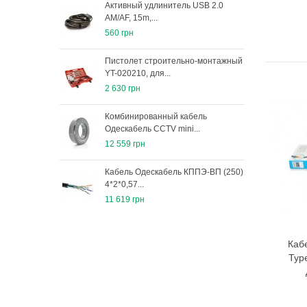
Активный удлинитель USB 2.0
Ауд
AM/AF, 15m,...
ком
560 грн
1 63
Пистолет строительно-монтажный
Авт
YT-020210, для...
лебе
2 630 грн
4 15
Комбинированный кабель
Кани
Одескабель ССTV mini...
мета
12 559 грн
791 
Кабель Одескабель КППЭ-ВП (250)
Кани
4*2*0,57...
мета
11 619 грн
1 17
Каб
Typ