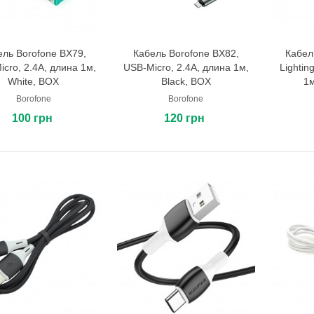
ель Borofone BX79,
Кабель Borofone BX82,
Кабел
В корзину
В корзину
cro, 2.4A, длина 1м,
USB-Micro, 2.4A, длина 1м,
Lightin
White, BOX
Black, BOX
1м
Borofone
Borofone
100 грн
120 грн