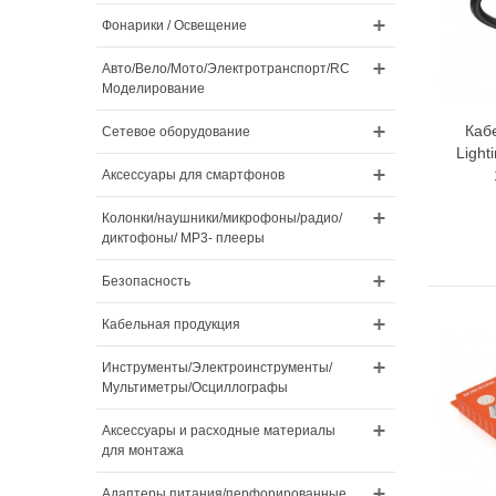
Фонарики / Освещение
Авто/Вело/Мото/Электротранспорт/RC
Моделирование
Каб
Сетевое оборудование
Light
Аксессуары для смартфонов
Колонки/наушники/микрофоны/радио/
диктофоны/ MP3- плееры
Безопасность
Кабельная продукция
Инструменты/Электроинструменты/
Мультиметры/Осциллографы
Аксессуары и расходные материалы
для монтажа
Адаптеры питания/перфорированные