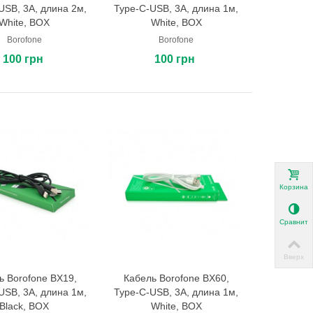
USB, 3A, длина 2м,
Type-C-USB, 3A, длина 1м,
White, BOX
White, BOX
Borofone
Borofone
100 грн
100 грн
Корзина
Сравнить
Вверх
ь Borofone BX19,
Кабель Borofone BX60,
В корзину
В корзину
USB, 3A, длина 1м,
Type-C-USB, 3A, длина 1м,
Black, BOX
White, BOX