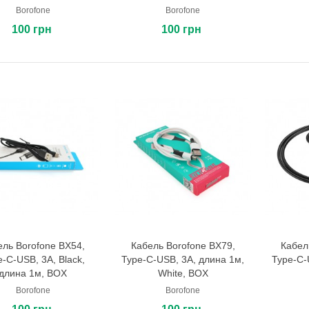
иодомофон Tantos TS-203Kit
Borofone
Borofone
плект
100 грн
100 грн
8 грн
омобильная электрическая
дка 2000LB,...
4 грн
стра Merlion YT-HS-FX-15L,
ллическая с...
грн
стра Merlion YT-HS-FX-40L,
ллическая с...
0 грн
ель Borofone BX54,
Кабель Borofone BX79,
Кабел
В корзину
В корзину
e-C-USB, 3A, Black,
Type-C-USB, 3A, длина 1м,
Type-C-
длина 1м, BOX
White, BOX
Borofone
Borofone