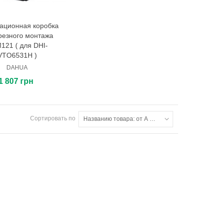
ационная коробка
В корзину
резного монтажа
121 ( для DHI-
VTO6531H )
DAHUA
1 807 грн
Сортировать по
Названию товара: от А до Я