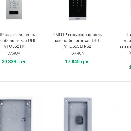
IP вызывная панель
2МП IP вызывная панель
2-
В корзину
В корзину
оабонентская DHI-
многоабонентская DHI-
мно
VTO6521K
VTO6531H-S2
вызыв
DAHUA
DAHUA
20 339 грн
17 845 грн