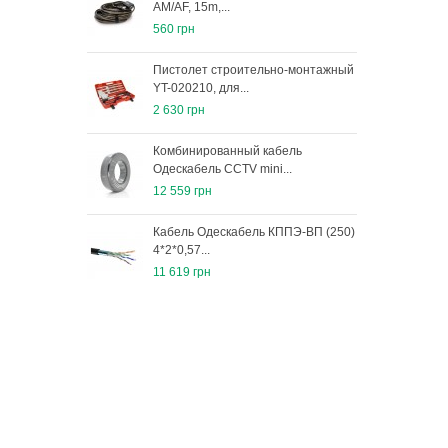
AM/AF, 15m,...
ком
560 грн
1 63
Пистолет строительно-монтажный
Авт
YT-020210, для...
лебе
2 630 грн
4 15
Комбинированный кабель
Кани
Одескабель ССTV mini...
мета
12 559 грн
791 
Кабель Одескабель КППЭ-ВП (250)
Кани
4*2*0,57...
мета
11 619 грн
1 17