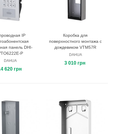
проводная IP
Коробка для
В корзину
В корзину
гоабонентская
поверхностного монтажа с
ная панель DHI-
дождевиком VTM57R
VTO6222E-P
DAHUA
DAHUA
3 010 грн
14 620 грн