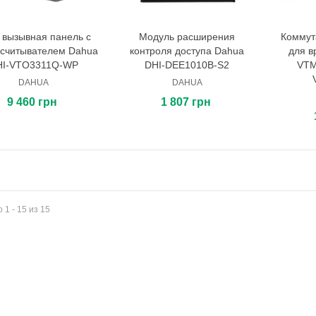
i вызывная панель c
Модуль расширения
Коммут
В корзину
В корзину
e считывателем Dahua
контроля доступа Dahua
для в
HI-VTO3311Q-WP
DHI-DEE1010B-S2
VTM
DAHUA
DAHUA
9 460 грн
1 807 грн
 1 - 15 из 15
иодомофон Tantos TS-203Kit