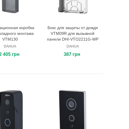
ационная коробка
Бокс для защиты от дождя
В корзину
В корзину
кладного монтажа
VTM09R для вызывной
VTM130
панели DHI-VTO2211G-WP
DAHUA
DAHUA
2 405 грн
387 грн