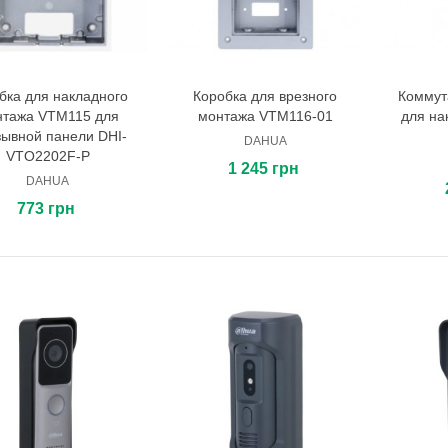
бка для накладного
Коробка для врезного
Коммут
В корзину
В корзину
нтажа VTM115 для
монтажа VTM116-01
для на
ывной панели DHI-
DAHUA
VTO2202F-P
1 245 грн
DAHUA
773 грн