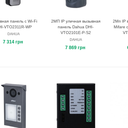
вная панель с Wi-Fi
2МП IP уличная вызывная
2Мп IP 
В корзину
В корзину
HI-VTO2311R-WP
панель Dahua DHI-
Mifare 
VTO2101E-P-S2
VT
DAHUA
DAHUA
7 314 грн
7 869 грн