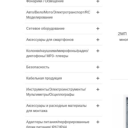
Фонарики / Освещение
Авто/Вело/Мото/Электротранспорт/RC
Моделирование
Сетевое оборудование
2МП 
мног
Аксессуары для смартфонов
Колонки/наушники/микрофоны/радио/
диктофоны/ MP3- плееры
Безопасность
Кабельная продукция
Инструменты/Электроинструменты/
Мультиметры/Осциллографы
Аксессуары и расходные материалы
для монтажа
Адаптеры питания/перфорированные
блоки питания/ IP67/IP44