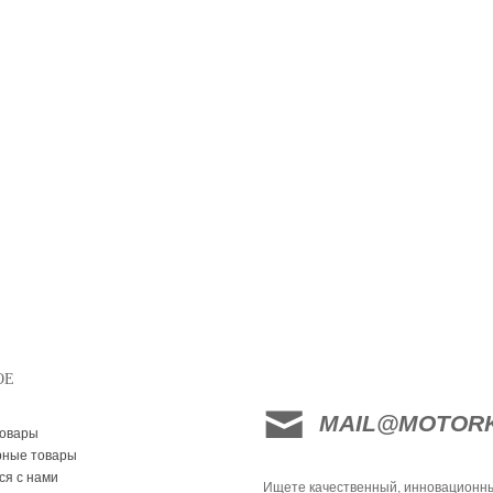
ОЕ
MAIL@MOTORK
товары
рные товары
ся с нами
Ищете качественный, инновационн