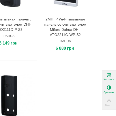
вызывная панель с
2МП IP Wi-Fi вызывная
В корзину
В корзину
считывателем DHI-
панель cо считывателем
O2111D-P-S3
Mifare Dahua DHI-
VTO2211G-WP-S2
DAHUA
DAHUA
6 149 грн
6 880 грн
Корзина
Сравнить
Вверх