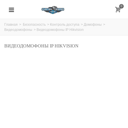
0
Главная
>
Безопасность
>
Контроль доступа
>
Домофоны
>
Видеодомофоны
>
Видеодомофоны IP Hikvision
ВИДЕОДОМОФОНЫ IP HIKVISION