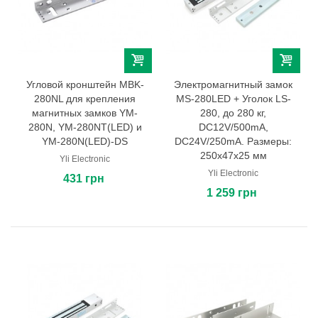
Угловой кронштейн MBK-
Электромагнитный замок
280NL для крепления
MS-280LED + Уголок LS-
магнитных замков YM-
280, до 280 кг,
280N, YM-280NT(LED) и
DC12V/500mA,
YM-280N(LED)-DS
DC24V/250mA. Размеры:
250х47х25 мм
Yli Electronic
Yli Electronic
431 грн
1 259 грн