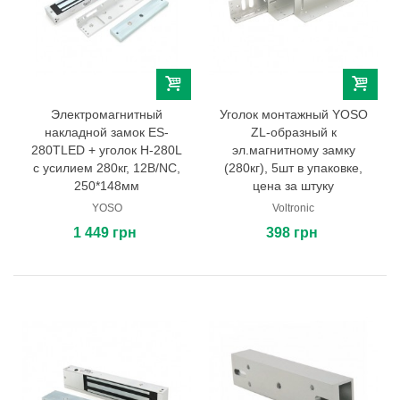
Электромагнитный
Уголок монтажный YOSO
накладной замок ES-
ZL-образный к
280TLED + уголок H-280L
эл.магнитному замку
с усилием 280кг, 12В/NC,
(280кг), 5шт в упаковке,
250*148мм
цена за штуку
YOSO
Voltronic
1 449 грн
398 грн