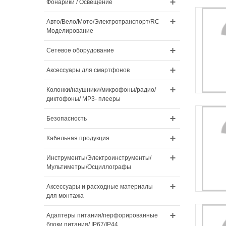
Фонарики / Освещение
Авто/Вело/Мото/Электротранспорт/RC
Моделирование
Сетевое оборудование
Аксессуары для смартфонов
Колонки/наушники/микрофоны/радио/
диктофоны/ MP3- плееры
Безопасность
Кабельная продукция
Инструменты/Электроинструменты/
Мультиметры/Осциллографы
Аксессуары и расходные материалы
для монтажа
Адаптеры питания/перфорированные
блоки питания/ IP67/IP44