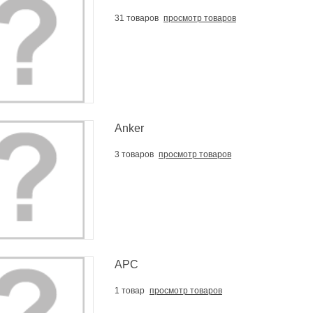
плект
31 товаров
просмотр товаров
8 грн
омобильная электрическая
дка 2000LB,...
4 грн
стра Merlion YT-HS-FX-15L,
ллическая с...
Anker
грн
3 товаров
просмотр товаров
стра Merlion YT-HS-FX-40L,
ллическая с...
0 грн
APC
1 товар
просмотр товаров