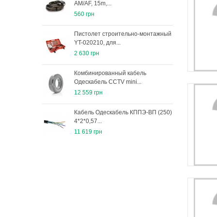
AM/AF, 15m,...
ком
560 грн
1 63
Пистолет строительно-монтажный
Авт
YT-020210, для...
лебе
2 630 грн
4 15
Комбинированный кабель
Кани
Одескабель ССTV mini...
мета
12 559 грн
791 
Кабель Одескабель КППЭ-ВП (250)
Кани
4*2*0,57...
мета
11 619 грн
1 17