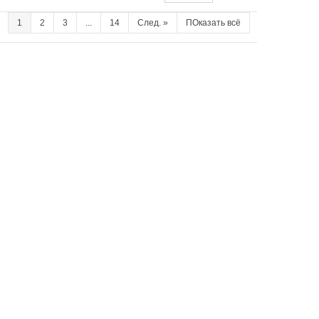
1
2
3
...
14
След.
»
ПОказать всё